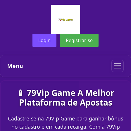
Login
Registrar-se
Menu
📱 79Vip Game A Melhor
Plataforma de Apostas
Cadastre-se na 79Vip Game para ganhar bônus
no cadastro e em cada recarga. Com a 79Vip