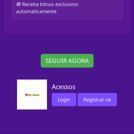
🎁 Receba bônus exclusivos
automaticamente
SEGUIR AGORA
Acessos
Login
Registrar-se