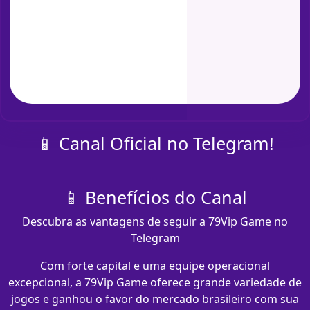
📱 Canal Oficial no Telegram!
📱 Benefícios do Canal
Descubra as vantagens de seguir a 79Vip Game no
Telegram
Com forte capital e uma equipe operacional
excepcional, a 79Vip Game oferece grande variedade de
jogos e ganhou o favor do mercado brasileiro com sua