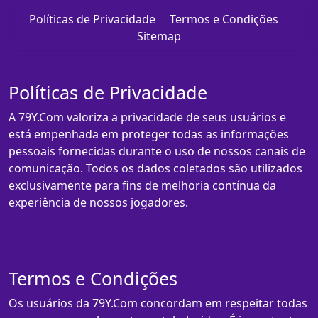
Políticas de Privacidade
Termos e Condições
Sitemap
Políticas de Privacidade
A 79Y.Com valoriza a privacidade de seus usuários e
está empenhada em proteger todas as informações
pessoais fornecidas durante o uso de nossos canais de
comunicação. Todos os dados coletados são utilizados
exclusivamente para fins de melhoria contínua da
experiência de nossos jogadores.
Termos e Condições
Os usuários da 79Y.Com concordam em respeitar todas