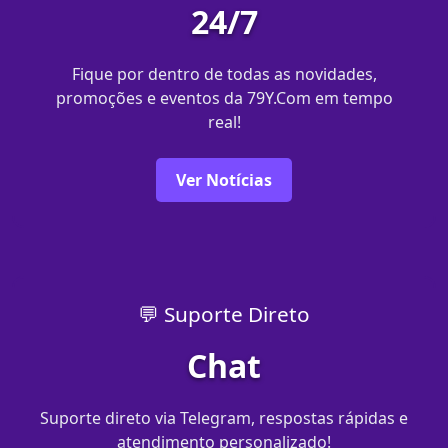
24/7
Fique por dentro de todas as novidades,
promoções e eventos da 79Y.Com em tempo
real!
Ver Notícias
💬 Suporte Direto
Chat
Suporte direto via Telegram, respostas rápidas e
atendimento personalizado!