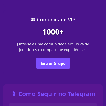
👥 Comunidade VIP
1000+
Junte-se a uma comunidade exclusiva de
jogadores e compartilhe experiências!
Entrar Grupo
📱 Como Seguir no Telegram