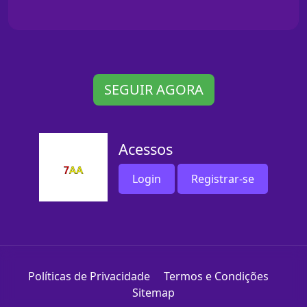
SEGUIR AGORA
Acessos
Login
Registrar-se
Políticas de Privacidade
Termos e Condições
Sitemap