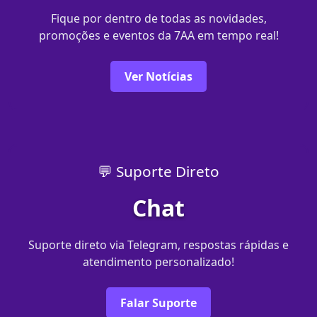
Fique por dentro de todas as novidades,
promoções e eventos da 7AA em tempo real!
Ver Notícias
💬 Suporte Direto
Chat
Suporte direto via Telegram, respostas rápidas e
atendimento personalizado!
Falar Suporte