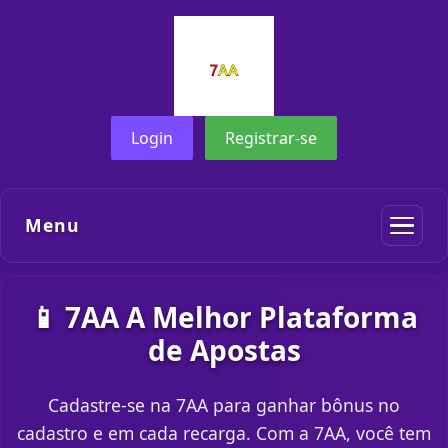
Login
Registrar-se
Menu
📱 7AA A Melhor Plataforma
de Apostas
Cadastre-se na 7AA para ganhar bônus no
cadastro e em cada recarga. Com a 7AA, você tem