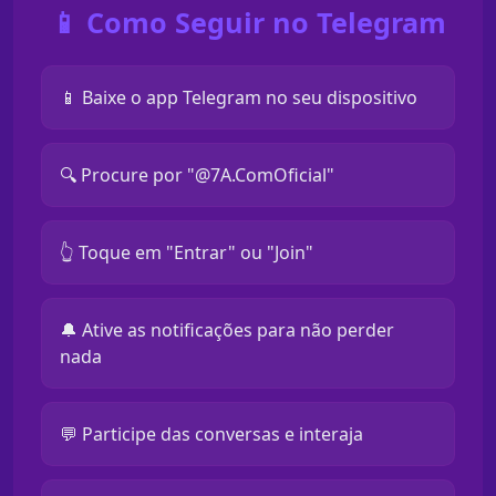
📱 Como Seguir no Telegram
📱 Baixe o app Telegram no seu dispositivo
🔍 Procure por "@7A.ComOficial"
👆 Toque em "Entrar" ou "Join"
🔔 Ative as notificações para não perder
nada
💬 Participe das conversas e interaja