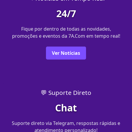
24/7
Fique por dentro de todas as novidades,
promoções e eventos da 7A.Com em tempo real!
Ver Notícias
💬 Suporte Direto
Chat
Suporte direto via Telegram, respostas rápidas e
atendimento personalizado!