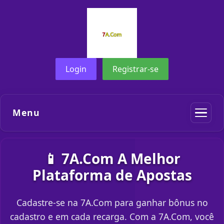
Login
Registrar-se
Menu
📱 7A.Com A Melhor
Plataforma de Apostas
Cadastre-se na 7A.Com para ganhar bônus no
cadastro e em cada recarga. Com a 7A.Com, você