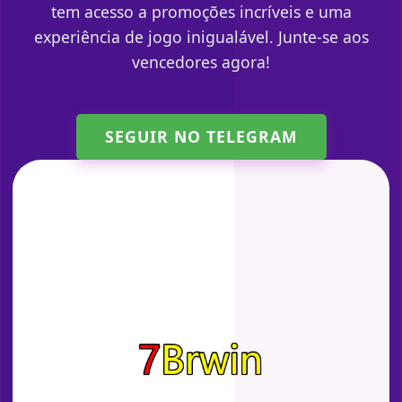
tem acesso a promoções incríveis e uma
experiência de jogo inigualável. Junte-se aos
vencedores agora!
SEGUIR NO TELEGRAM