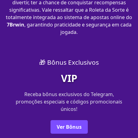
divertir, ter a chance de conquistar recompensas
significativas. Vale ressaltar que a Roleta da Sorte é
totalmente integrada ao sistema de apostas online do
7Brwin
, garantindo praticidade e segurança em cada
jogada.
🎁 Bônus Exclusivos
VIP
Receba bônus exclusivos do Telegram,
promoções especiais e códigos promocionais
únicos!
Ver Bônus