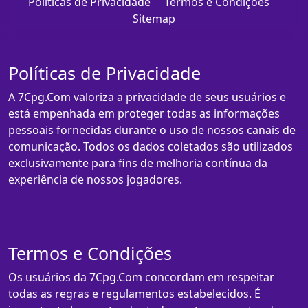
Políticas de Privacidade
Termos e Condições
Sitemap
Políticas de Privacidade
A 7Cpg.Com valoriza a privacidade de seus usuários e
está empenhada em proteger todas as informações
pessoais fornecidas durante o uso de nossos canais de
comunicação. Todos os dados coletados são utilizados
exclusivamente para fins de melhoria contínua da
experiência de nossos jogadores.
Termos e Condições
Os usuários da 7Cpg.Com concordam em respeitar
todas as regras e regulamentos estabelecidos. É