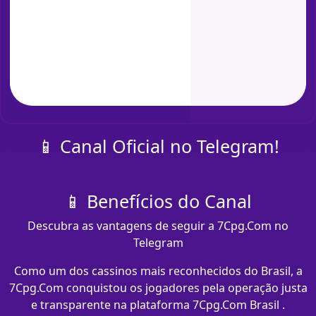
📱 Canal Oficial no Telegram!
📱 Benefícios do Canal
Descubra as vantagens de seguir a 7Cpg.Com no
Telegram
Como um dos cassinos mais reconhecidos do Brasil, a
7Cpg.Com conquistou os jogadores pela operação justa
e transparente na plataforma 7Cpg.Com Brasil .