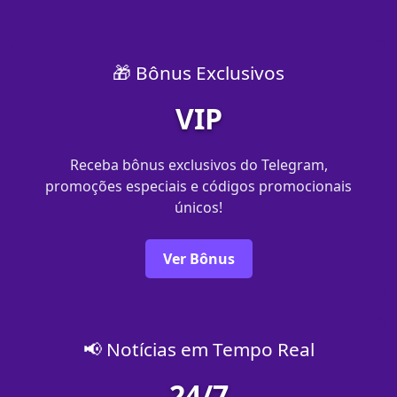
🎁 Bônus Exclusivos
VIP
Receba bônus exclusivos do Telegram,
promoções especiais e códigos promocionais
únicos!
Ver Bônus
📢 Notícias em Tempo Real
24/7