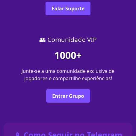
Falar Suporte
👥 Comunidade VIP
1000+
Junte-se a uma comunidade exclusiva de
jogadores e compartilhe experiências!
Entrar Grupo
📱 Como Seguir no Telegram