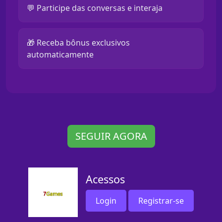
💬 Participe das conversas e interaja
🎁 Receba bônus exclusivos
automaticamente
SEGUIR AGORA
Acessos
Login
Registrar-se