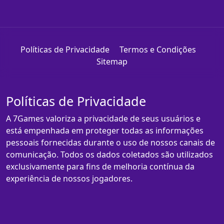
Políticas de Privacidade
Termos e Condições
Sitemap
Políticas de Privacidade
A 7Games valoriza a privacidade de seus usuários e
está empenhada em proteger todas as informações
pessoais fornecidas durante o uso de nossos canais de
comunicação. Todos os dados coletados são utilizados
exclusivamente para fins de melhoria contínua da
experiência de nossos jogadores.