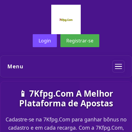
Login
Registrar-se
Menu
📱 7Kfpg.Com A Melhor
Plataforma de Apostas
Cadastre-se na 7Kfpg.Com para ganhar bônus no
cadastro e em cada recarga. Com a 7Kfpg.Com,