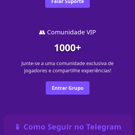
Falar Suporte
👥 Comunidade VIP
1000+
Junte-se a uma comunidade exclusiva de
jogadores e compartilhe experiências!
Entrar Grupo
📱 Como Seguir no Telegram