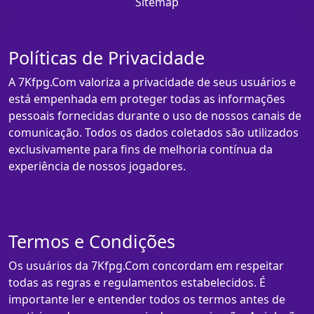
Sitemap
Políticas de Privacidade
A 7Kfpg.Com valoriza a privacidade de seus usuários e
está empenhada em proteger todas as informações
pessoais fornecidas durante o uso de nossos canais de
comunicação. Todos os dados coletados são utilizados
exclusivamente para fins de melhoria contínua da
experiência de nossos jogadores.
Termos e Condições
Os usuários da 7Kfpg.Com concordam em respeitar
todas as regras e regulamentos estabelecidos. É
importante ler e entender todos os termos antes de