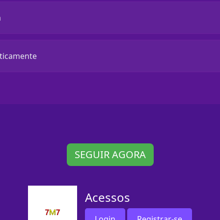
a
aticamente
SEGUIR AGORA
Acessos
Login
Registrar-se