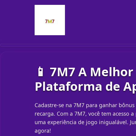
📱 7M7 A Melhor
Plataforma de A
Cadastre-se na 7M7 para ganhar bônus 
recarga. Com a 7M7, você tem acesso a 
uma experiência de jogo inigualável. J
agora!