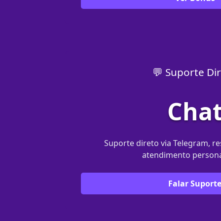
💬 Suporte Di
Cha
Suporte direto via Telegram, r
atendimento persona
Falar Suport