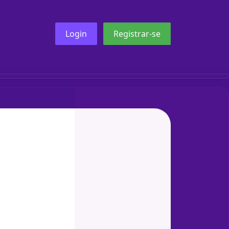
Login
Registrar-se