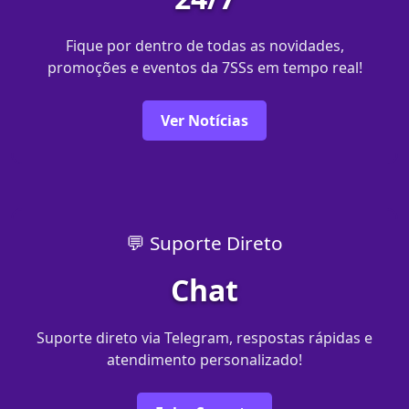
Fique por dentro de todas as novidades,
promoções e eventos da 7SSs em tempo real!
Ver Notícias
💬 Suporte Direto
Chat
Suporte direto via Telegram, respostas rápidas e
atendimento personalizado!