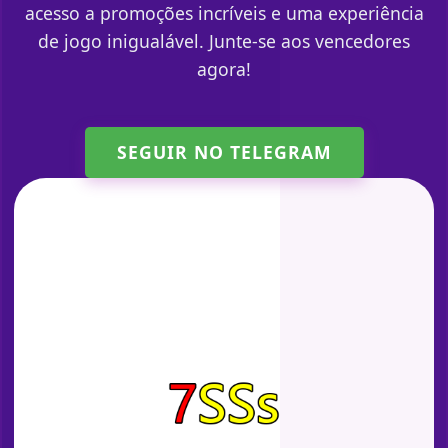
acesso a promoções incríveis e uma experiência
de jogo inigualável. Junte-se aos vencedores
agora!
SEGUIR NO TELEGRAM