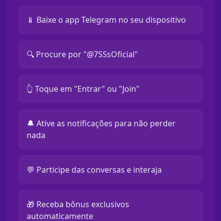
📱 Baixe o app Telegram no seu dispositivo
🔍 Procure por "@7SSsOficial"
👆 Toque em "Entrar" ou "Join"
🔔 Ative as notificações para não perder
nada
💬 Participe das conversas e interaja
🎁 Receba bônus exclusivos
automaticamente