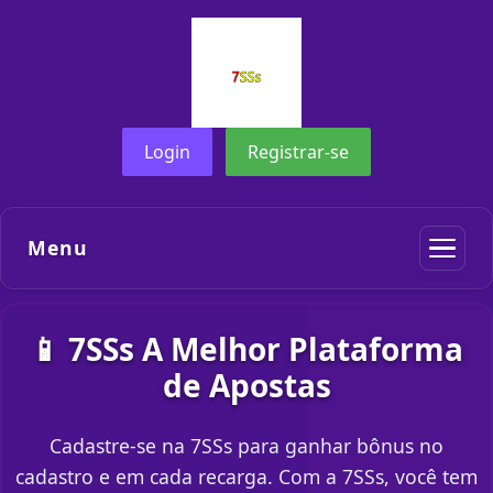
Login
Registrar-se
Menu
📱 7SSs A Melhor Plataforma
de Apostas
Cadastre-se na 7SSs para ganhar bônus no
cadastro e em cada recarga. Com a 7SSs, você tem