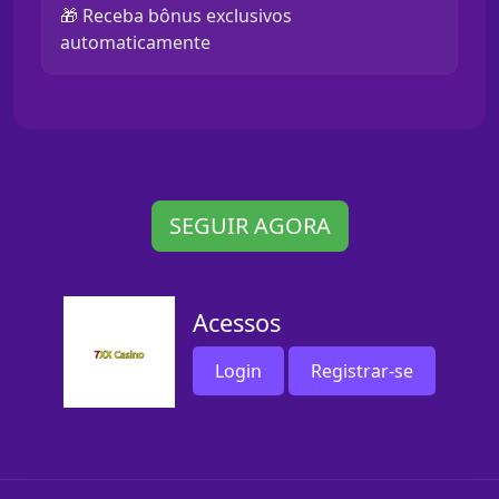
🎁 Receba bônus exclusivos
automaticamente
SEGUIR AGORA
Acessos
Login
Registrar-se