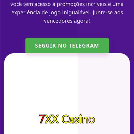
você tem acesso a promoções incríveis e uma
experiência de jogo inigualável. Junte-se aos
vencedores agora!
SEGUIR NO TELEGRAM