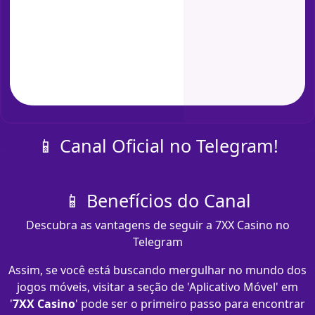
📱 Canal Oficial no Telegram!
📱 Benefícios do Canal
Descubra as vantagens de seguir a 7XX Casino no
Telegram
Assim, se você está buscando mergulhar no mundo dos
jogos móveis, visitar a seção de 'Aplicativo Móvel' em
'
7XX Casino
' pode ser o primeiro passo para encontrar