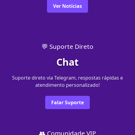
Ver Notícias
💬 Suporte Direto
Chat
Suporte direto via Telegram, respostas rápidas e
atendimento personalizado!
Falar Suporte
👥 Comunidade VIP