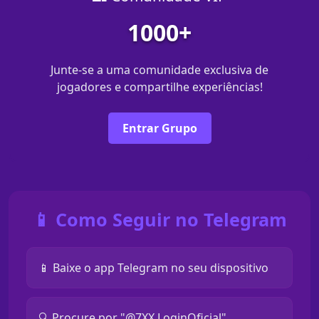
1000+
Junte-se a uma comunidade exclusiva de
jogadores e compartilhe experiências!
Entrar Grupo
📱 Como Seguir no Telegram
📱 Baixe o app Telegram no seu dispositivo
🔍 Procure por "@7XX LoginOficial"