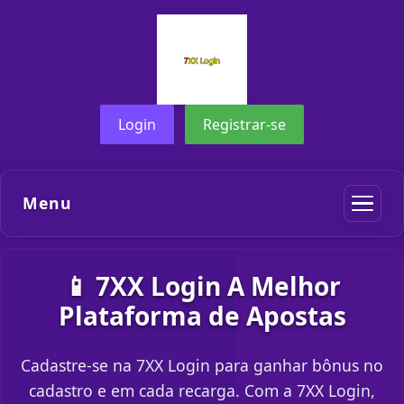
Login
Registrar-se
Menu
📱 7XX Login A Melhor
Plataforma de Apostas
Cadastre-se na 7XX Login para ganhar bônus no
cadastro e em cada recarga. Com a 7XX Login,