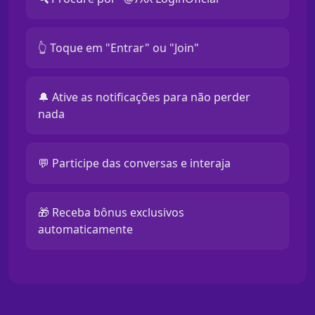
👆 Toque em "Entrar" ou "Join"
🔔 Ative as notificações para não perder
nada
💬 Participe das conversas e interaja
🎁 Receba bônus exclusivos
automaticamente