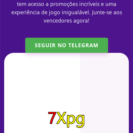
tem acesso a promoções incríveis e uma
experiência de jogo inigualável. Junte-se aos
vencedores agora!
SEGUIR NO TELEGRAM