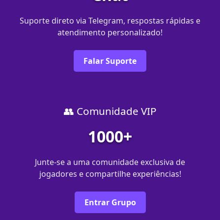
Suporte direto via Telegram, respostas rápidas e
atendimento personalizado!
Falar Suporte
👥 Comunidade VIP
1000+
Junte-se a uma comunidade exclusiva de
jogadores e compartilhe experiências!
Entrar Grupo