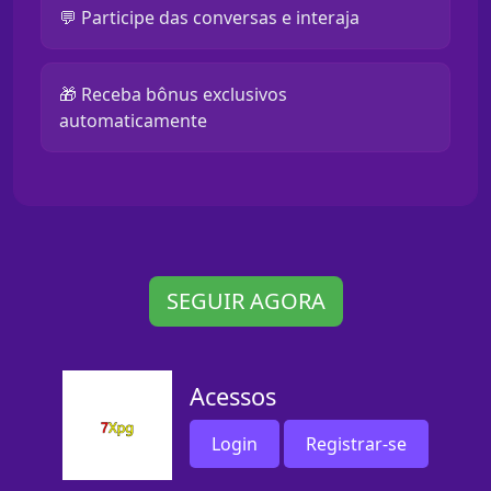
💬 Participe das conversas e interaja
🎁 Receba bônus exclusivos
automaticamente
SEGUIR AGORA
Acessos
Login
Registrar-se