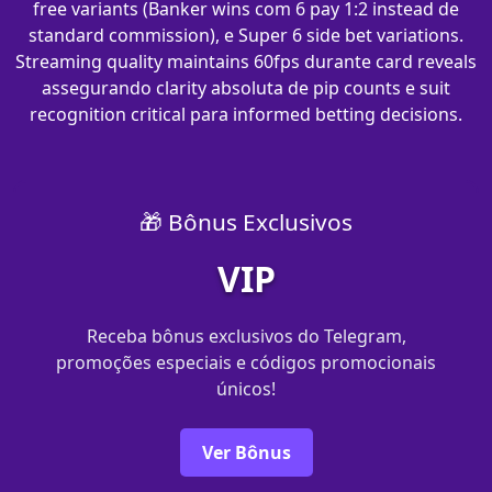
free variants (Banker wins com 6 pay 1:2 instead de
standard commission), e Super 6 side bet variations.
Streaming quality maintains 60fps durante card reveals
assegurando clarity absoluta de pip counts e suit
recognition critical para informed betting decisions.
🎁 Bônus Exclusivos
VIP
Receba bônus exclusivos do Telegram,
promoções especiais e códigos promocionais
únicos!
Ver Bônus