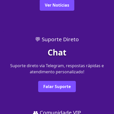
Ver Notícias
💬 Suporte Direto
Chat
Suporte direto via Telegram, respostas rápidas e
atendimento personalizado!
Falar Suporte
👥 Comunidade VIP