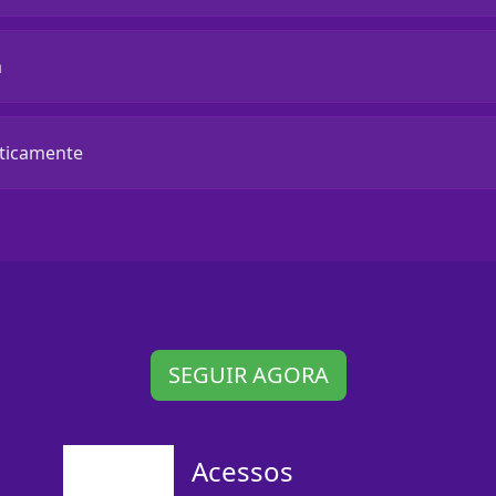
a
aticamente
SEGUIR AGORA
Acessos