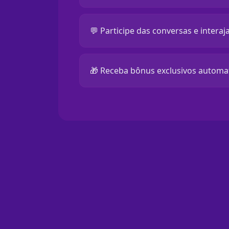
💬 Participe das conversas e interaj
🎁 Receba bônus exclusivos autom