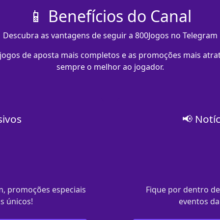
📱 Benefícios do Canal
Descubra as vantagens de seguir a 800Jogos no Telegram
jogos de aposta mais completos e as promoções mais atrati
sempre o melhor ao jogador.
sivos
📢 Notí
m, promoções especiais
Fique por dentro d
s únicos!
eventos da