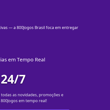
vas — a 800Jogos Brasil foca em entregar
cias em Tempo Real
24/7
e todas as novidades, promoções e
 800Jogos em tempo real!