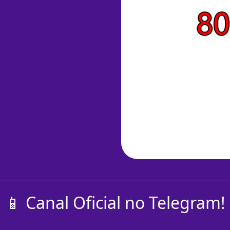
📱 Canal Oficial no Telegram!