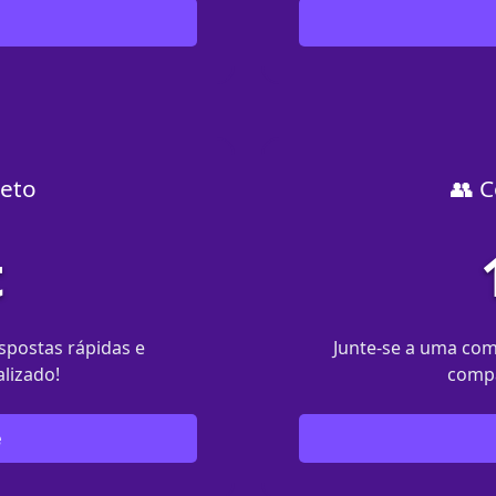
reto
👥 
t
espostas rápidas e
Junte-se a uma com
lizado!
compa
e