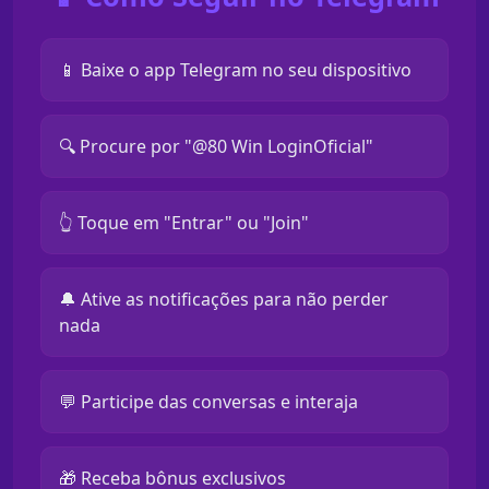
📱 Baixe o app Telegram no seu dispositivo
🔍 Procure por "@80 Win LoginOficial"
👆 Toque em "Entrar" ou "Join"
🔔 Ative as notificações para não perder
nada
💬 Participe das conversas e interaja
🎁 Receba bônus exclusivos