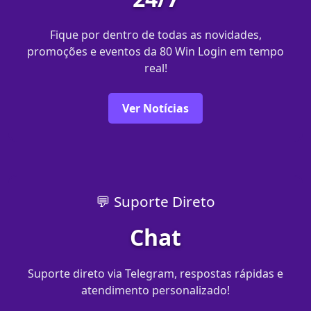
Fique por dentro de todas as novidades,
promoções e eventos da 80 Win Login em tempo
real!
Ver Notícias
💬 Suporte Direto
Chat
Suporte direto via Telegram, respostas rápidas e
atendimento personalizado!