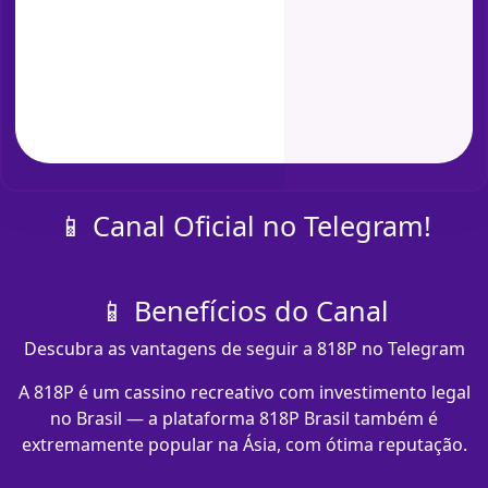
📱 Canal Oficial no Telegram!
📱 Benefícios do Canal
Descubra as vantagens de seguir a 818P no Telegram
A 818P é um cassino recreativo com investimento legal
no Brasil — a plataforma 818P Brasil também é
extremamente popular na Ásia, com ótima reputação.