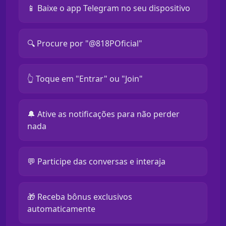
📱 Baixe o app Telegram no seu dispositivo
🔍 Procure por "@818POficial"
👆 Toque em "Entrar" ou "Join"
🔔 Ative as notificações para não perder
nada
💬 Participe das conversas e interaja
🎁 Receba bônus exclusivos
automaticamente