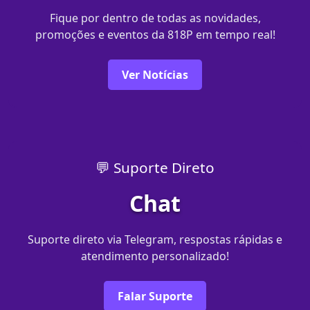
Fique por dentro de todas as novidades,
promoções e eventos da 818P em tempo real!
Ver Notícias
💬 Suporte Direto
Chat
Suporte direto via Telegram, respostas rápidas e
atendimento personalizado!
Falar Suporte