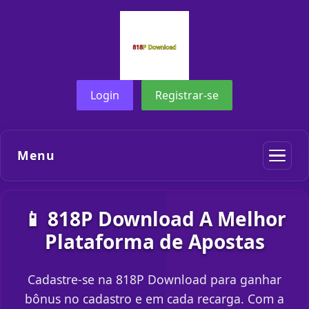
Login
Registrar-se
Menu
📱 818P Download A Melhor
Plataforma de Apostas
Cadastre-se na 818P Download para ganhar
bônus no cadastro e em cada recarga. Com a