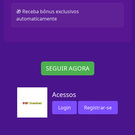
🎁 Receba bônus exclusivos
automaticamente
SEGUIR AGORA
Acessos
Login
Registrar-se