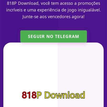
818P Download, você tem acesso a promoções
incríveis e uma experiência de jogo inigualável.
Junte-se aos vencedores agora!
SEGUIR NO TELEGRAM