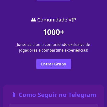
👥 Comunidade VIP
1000+
Junte-se a uma comunidade exclusiva de
jogadores e compartilhe experiências!
Entrar Grupo
📱 Como Seguir no Telegram