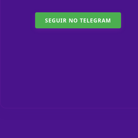
SEGUIR NO TELEGRAM