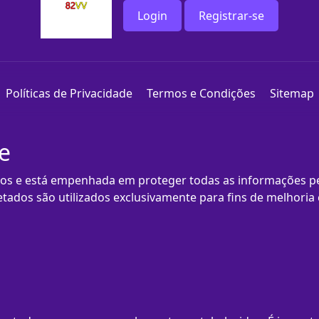
Login
Registrar-se
Políticas de Privacidade
Termos e Condições
Sitemap
de
rios e está empenhada em proteger todas as informações p
tados são utilizados exclusivamente para fins de melhoria