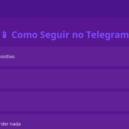
📱 Como Seguir no Telegram
ositivo
erder nada