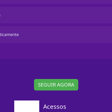
a
aticamente
SEGUIR AGORA
Acessos