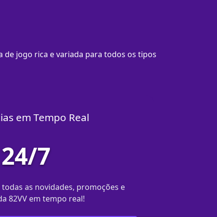
de jogo rica e variada para todos os tipos
cias em Tempo Real
24/7
e todas as novidades, promoções e
da 82VV em tempo real!