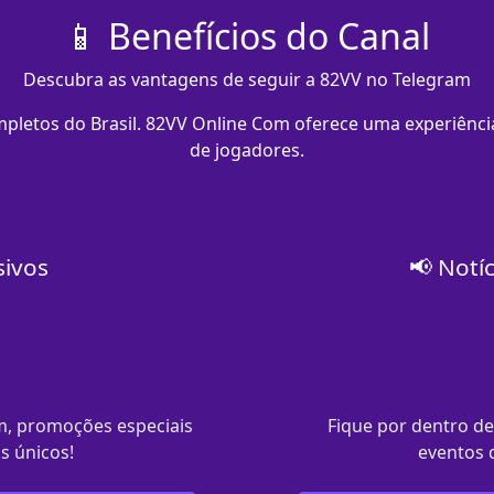
📱 Benefícios do Canal
Descubra as vantagens de seguir a 82VV no Telegram
letos do Brasil. 82VV Online Com oferece uma experiência 
de jogadores.
sivos
📢 Notí
m, promoções especiais
Fique por dentro d
s únicos!
eventos 