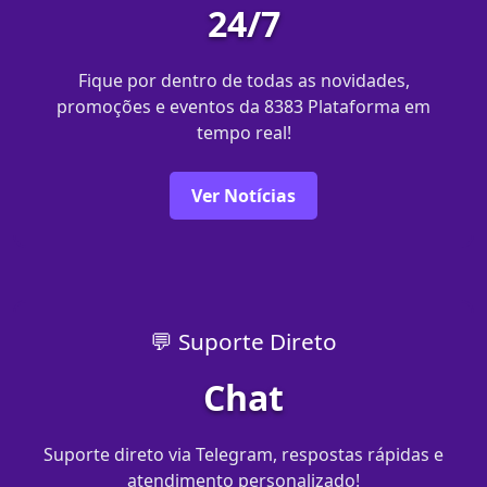
24/7
Fique por dentro de todas as novidades,
promoções e eventos da 8383 Plataforma em
tempo real!
Ver Notícias
💬 Suporte Direto
Chat
Suporte direto via Telegram, respostas rápidas e
atendimento personalizado!