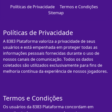
Políticas de Privacidade
Termos e Condições
Sitemap
Políticas de Privacidade
A 8383 Plataforma valoriza a privacidade de seus
usuários e está empenhada em proteger todas as
informações pessoais fornecidas durante o uso de
nossos canais de comunicação. Todos os dados
coletados são utilizados exclusivamente para fins de
melhoria contínua da experiência de nossos jogadores.
Termos e Condições
Os usuários da 8383 Plataforma concordam em