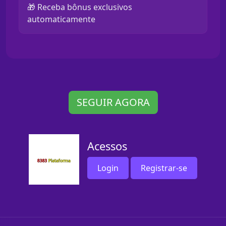
🎁 Receba bônus exclusivos
automaticamente
SEGUIR AGORA
Acessos
Login
Registrar-se