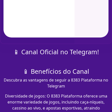
📱 Canal Oficial no Telegram!
📱 Benefícios do Canal
Descubra as vantagens de seguir a 8383 Plataforma no
Telegram
Diversidade de jogos: O 8383 Plataforma oferece uma
enorme variedade de jogos, incluindo caça-níqueis,
cassino ao vivo, e apostas esportivas, atraindo