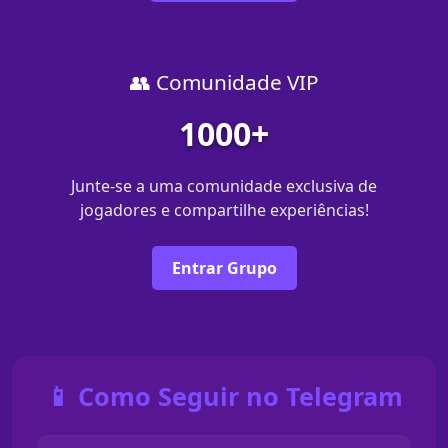
👥 Comunidade VIP
1000+
Junte-se a uma comunidade exclusiva de
jogadores e compartilhe experiências!
Entrar Grupo
📱 Como Seguir no Telegram