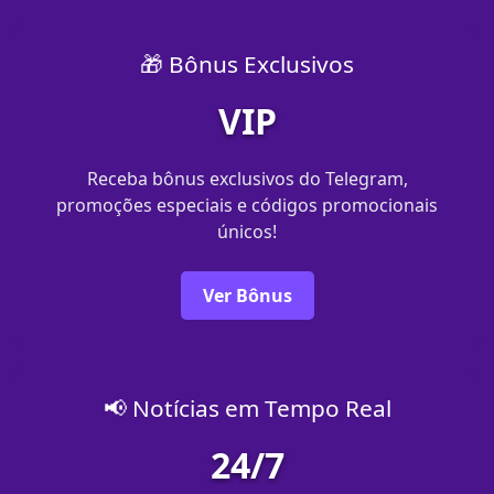
🎁 Bônus Exclusivos
VIP
Receba bônus exclusivos do Telegram,
promoções especiais e códigos promocionais
únicos!
Ver Bônus
📢 Notícias em Tempo Real
24/7