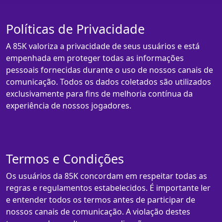
Políticas de Privacidade
A 85K valoriza a privacidade de seus usuários e está
empenhada em proteger todas as informações
pessoais fornecidas durante o uso de nossos canais de
comunicação. Todos os dados coletados são utilizados
exclusivamente para fins de melhoria contínua da
experiência de nossos jogadores.
Termos e Condições
Os usuários da 85K concordam em respeitar todas as
regras e regulamentos estabelecidos. É importante ler
e entender todos os termos antes de participar de
nossos canais de comunicação. A violação destes