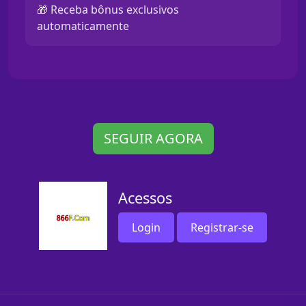
🎁 Receba bônus exclusivos
automaticamente
SEGUIR AGORA
Acessos
Login
Registrar-se