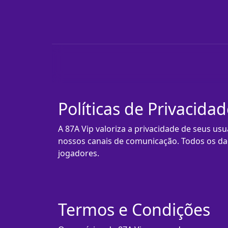
Políticas de Privacida
A 87A Vip valoriza a privacidade de seus u
nossos canais de comunicação. Todos os dad
jogadores.
Termos e Condições