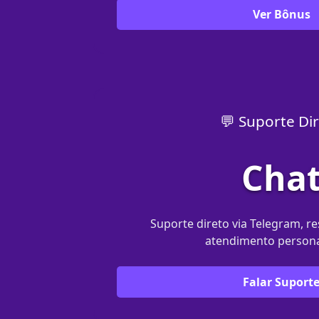
Ver Bônus
💬 Suporte Di
Cha
Suporte direto via Telegram, r
atendimento persona
Falar Suport