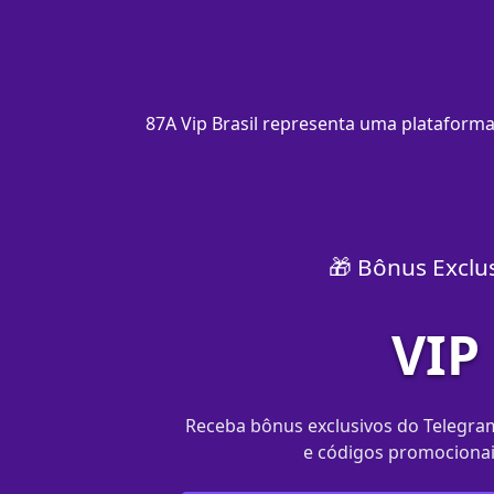
87A Vip Brasil representa uma plataform
🎁 Bônus Exclu
VIP
Receba bônus exclusivos do Telegra
e códigos promocionai