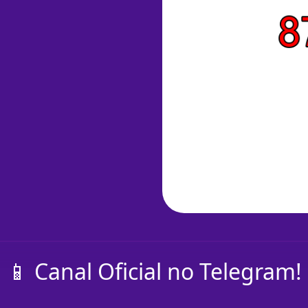
📱 Canal Oficial no Telegram!