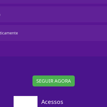
a
aticamente
SEGUIR AGORA
Acessos