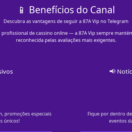
📱 Benefícios do Canal
Descubra as vantagens de seguir a 87A Vip no Telegram
a profissional de cassino online — a 87A Vip sempre manté
reconhecida pelas avaliações mais exigentes.
sivos
📢 Notí
m, promoções especiais
Fique por dentro d
s únicos!
eventos d