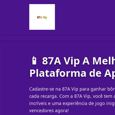
📱 87A Vip A Mel
Plataforma de A
Cadastre-se na 87A Vip para ganhar bô
cada recarga. Com a 87A Vip, você tem
incríveis e uma experiência de jogo inig
vencedores agora!