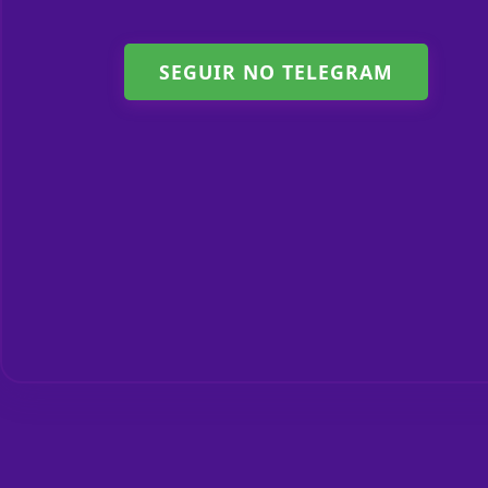
SEGUIR NO TELEGRAM