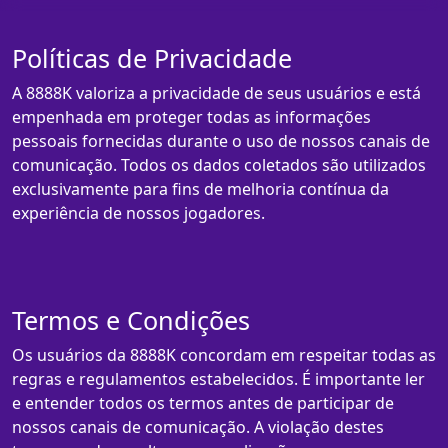
Políticas de Privacidade
A 8888K valoriza a privacidade de seus usuários e está
empenhada em proteger todas as informações
pessoais fornecidas durante o uso de nossos canais de
comunicação. Todos os dados coletados são utilizados
exclusivamente para fins de melhoria contínua da
experiência de nossos jogadores.
Termos e Condições
Os usuários da 8888K concordam em respeitar todas as
regras e regulamentos estabelecidos. É importante ler
e entender todos os termos antes de participar de
nossos canais de comunicação. A violação destes