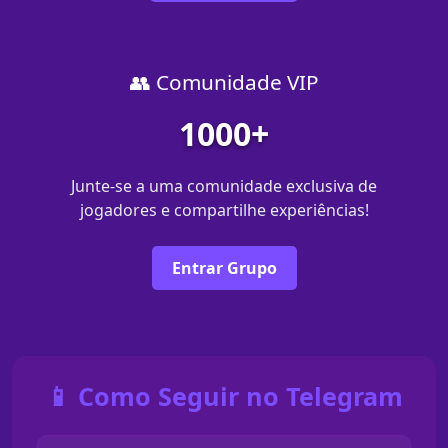
👥 Comunidade VIP
1000+
Junte-se a uma comunidade exclusiva de
jogadores e compartilhe experiências!
Entrar Grupo
📱 Como Seguir no Telegram