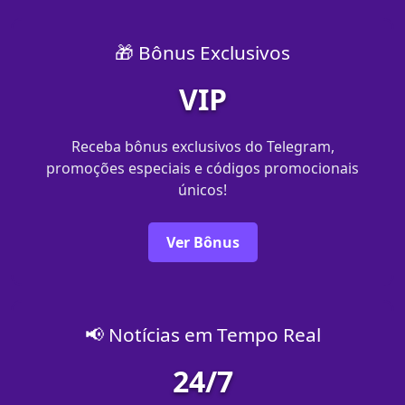
🎁 Bônus Exclusivos
VIP
Receba bônus exclusivos do Telegram,
promoções especiais e códigos promocionais
únicos!
Ver Bônus
📢 Notícias em Tempo Real
24/7