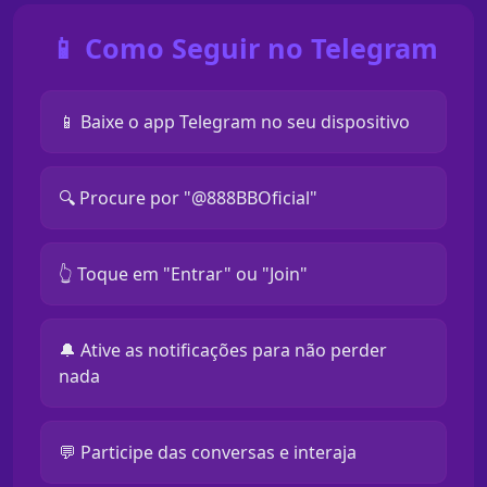
📱 Como Seguir no Telegram
📱 Baixe o app Telegram no seu dispositivo
🔍 Procure por "@888BBOficial"
👆 Toque em "Entrar" ou "Join"
🔔 Ative as notificações para não perder
nada
💬 Participe das conversas e interaja