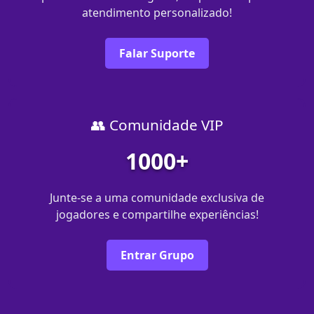
atendimento personalizado!
Falar Suporte
👥 Comunidade VIP
1000+
Junte-se a uma comunidade exclusiva de
jogadores e compartilhe experiências!
Entrar Grupo