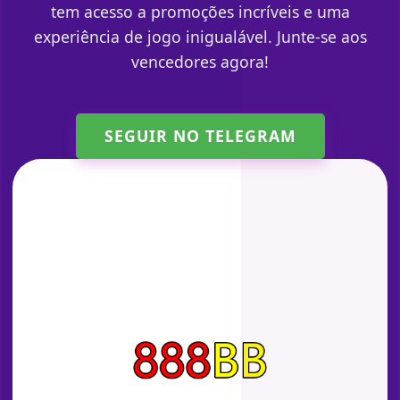
tem acesso a promoções incríveis e uma
experiência de jogo inigualável. Junte-se aos
vencedores agora!
SEGUIR NO TELEGRAM