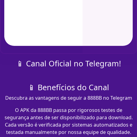
📱 Canal Oficial no Telegram!
📱 Benefícios do Canal
Descubra as vantagens de seguir a 888BB no Telegram
O APK da 888BB passa por rigorosos testes de
segurança antes de ser disponibilizado para download.
Cada versão é verificada por sistemas automatizados e
testada manualmente por nossa equipe de qualidade.