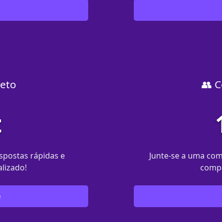
reto
👥 
t
espostas rápidas e
Junte-se a uma com
lizado!
compa
e