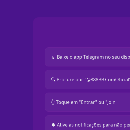
📱 Baixe o app Telegram no seu disp
🔍 Procure por "@888BB.ComOficial
👆 Toque em "Entrar" ou "Join"
🔔 Ative as notificações para não p