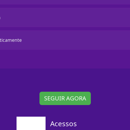
a
aticamente
SEGUIR AGORA
Acessos