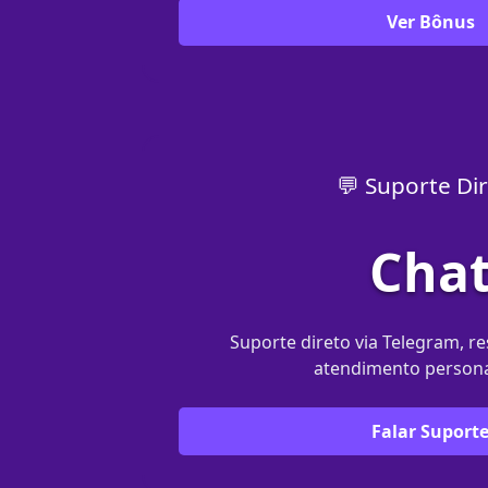
Ver Bônus
💬 Suporte Di
Cha
Suporte direto via Telegram, r
atendimento persona
Falar Suport