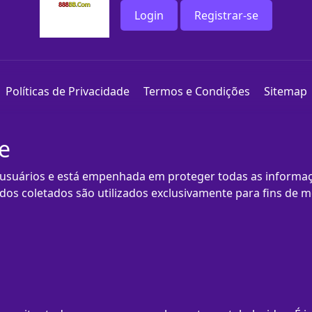
Login
Registrar-se
Políticas de Privacidade
Termos e Condições
Sitemap
de
s usuários e está empenhada em proteger todas as informaç
os coletados são utilizados exclusivamente para fins de m