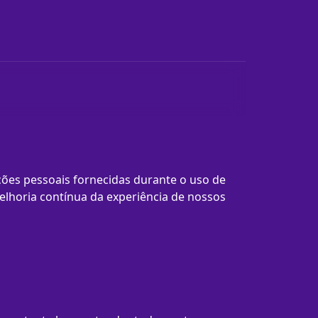
ões pessoais fornecidas durante o uso de
elhoria contínua da experiência de nossos