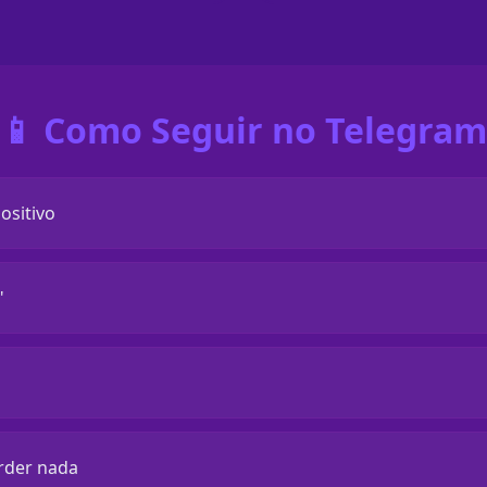
📱 Como Seguir no Telegram
ositivo
"
erder nada