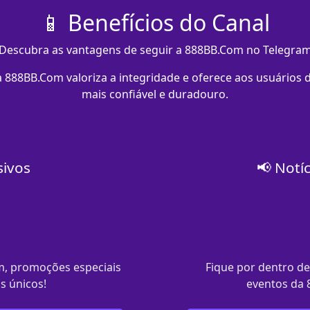
📱 Benefícios do Canal
Descubra as vantagens de seguir a 888BB.Com no Telegra
a 888BB.Com valoriza a integridade e oferece aos usuários
mais confiável e duradouro.
sivos
📢 Notí
m, promoções especiais
Fique por dentro d
s únicos!
eventos da 