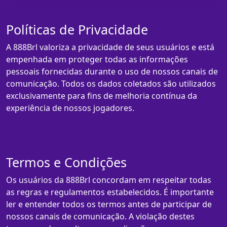
Políticas de Privacidade
A 888Brl valoriza a privacidade de seus usuários e está
empenhada em proteger todas as informações
pessoais fornecidas durante o uso de nossos canais de
comunicação. Todos os dados coletados são utilizados
exclusivamente para fins de melhoria contínua da
experiência de nossos jogadores.
Termos e Condições
Os usuários da 888Brl concordam em respeitar todas
as regras e regulamentos estabelecidos. É importante
ler e entender todos os termos antes de participar de
nossos canais de comunicação. A violação destes