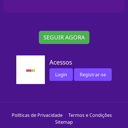
SEGUIR AGORA
Acessos
Login
Registrar-se
Políticas de Privacidade
Termos e Condições
Sitemap