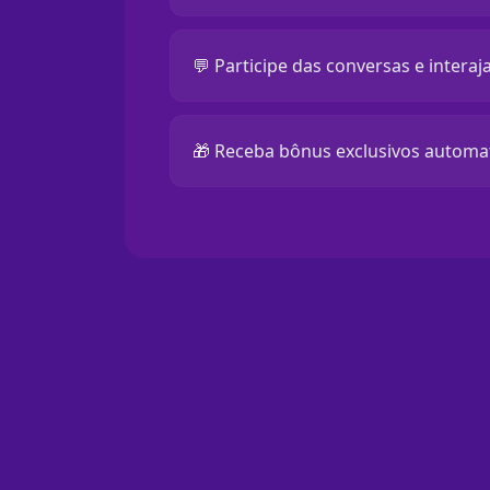
💬 Participe das conversas e interaj
🎁 Receba bônus exclusivos autom