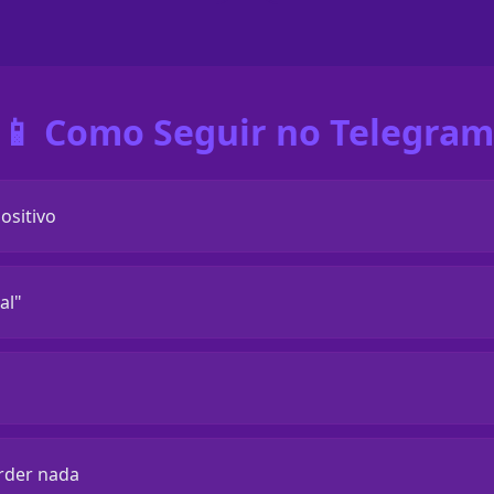
📱 Como Seguir no Telegram
ositivo
al"
erder nada