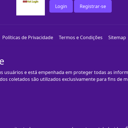
Login
Registrar-se
Políticas de Privacidade
Termos e Condições
Sitemap
de
eus usuários e está empenhada em proteger todas as infor
os coletados são utilizados exclusivamente para fins de m