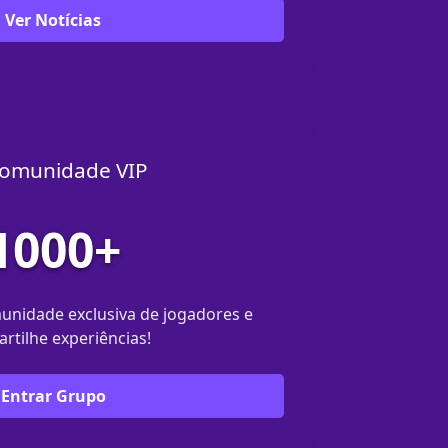
Ver Notícias
Comunidade VIP
1000+
unidade exclusiva de jogadores e
rtilhe experiências!
Entrar Grupo