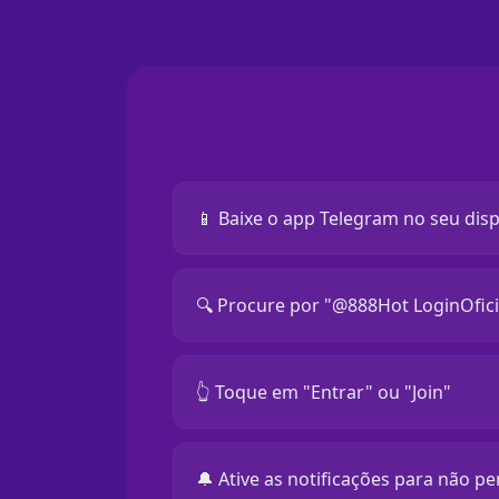
📱 Baixe o app Telegram no seu disp
🔍 Procure por "@888Hot LoginOfici
👆 Toque em "Entrar" ou "Join"
🔔 Ative as notificações para não p