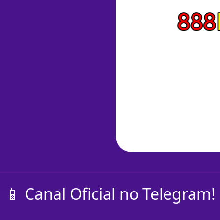
📱 Canal Oficial no Telegram!