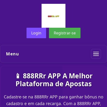
Login
Registrar-se
Menu
📱 888RRr APP A Melhor
Plataforma de Apostas
Cadastre-se na 888RRr APP para ganhar bônus no
cadastro e em cada recarga. Com a 888RRr APP,