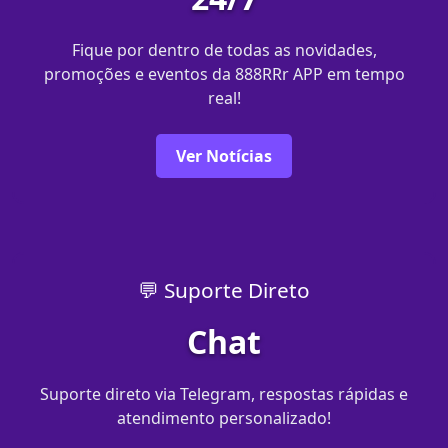
Fique por dentro de todas as novidades,
promoções e eventos da 888RRr APP em tempo
real!
Ver Notícias
💬 Suporte Direto
Chat
Suporte direto via Telegram, respostas rápidas e
atendimento personalizado!