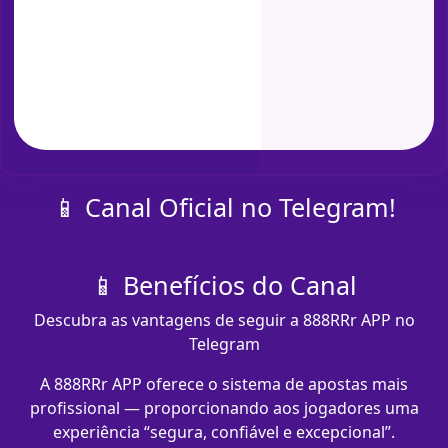
📱 Canal Oficial no Telegram!
📱 Benefícios do Canal
Descubra as vantagens de seguir a 888RRr APP no
Telegram
A 888RRr APP oferece o sistema de apostas mais
profissional — proporcionando aos jogadores uma
experiência “segura, confiável e excepcional”.