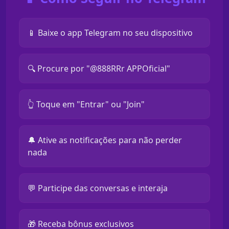
📱 Baixe o app Telegram no seu dispositivo
🔍 Procure por "@888RRr APPOficial"
👆 Toque em "Entrar" ou "Join"
🔔 Ative as notificações para não perder
nada
💬 Participe das conversas e interaja
🎁 Receba bônus exclusivos