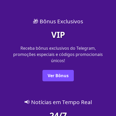
🎁 Bônus Exclusivos
VIP
Receba bônus exclusivos do Telegram,
promoções especiais e códigos promocionais
únicos!
Ver Bônus
📢 Notícias em Tempo Real
24/7