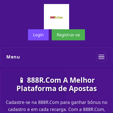
Login
Registrar-se
Menu
📱 888R.Com A Melhor
Plataforma de Apostas
Cadastre-se na 888R.Com para ganhar bônus no
cadastro e em cada recarga. Com a 888R.Com,