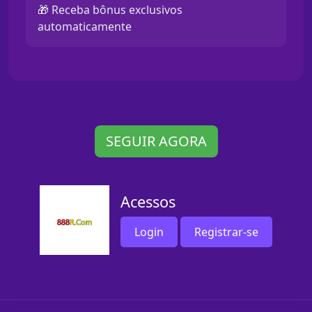
🎁 Receba bônus exclusivos
automaticamente
SEGUIR AGORA
Acessos
Login
Registrar-se