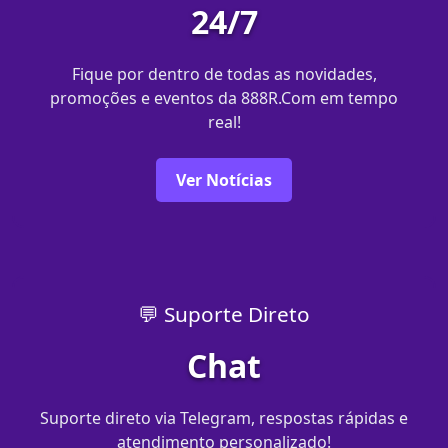
24/7
Fique por dentro de todas as novidades,
promoções e eventos da 888R.Com em tempo
real!
Ver Notícias
💬 Suporte Direto
Chat
Suporte direto via Telegram, respostas rápidas e
atendimento personalizado!