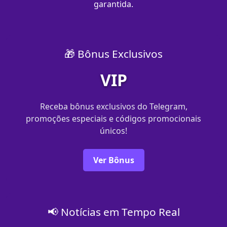
garantida.
🎁 Bônus Exclusivos
VIP
Receba bônus exclusivos do Telegram,
promoções especiais e códigos promocionais
únicos!
Ver Bônus
📢 Notícias em Tempo Real