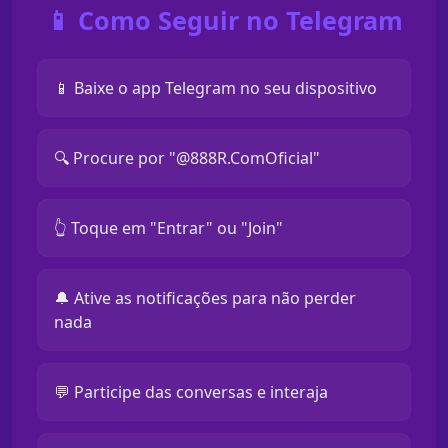
📱 Como Seguir no Telegram
📱 Baixe o app Telegram no seu dispositivo
🔍 Procure por "@888R.ComOficial"
👆 Toque em "Entrar" ou "Join"
🔔 Ative as notificações para não perder
nada
💬 Participe das conversas e interaja