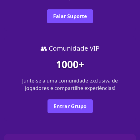
Falar Suporte
👥 Comunidade VIP
1000+
Junte-se a uma comunidade exclusiva de
jogadores e compartilhe experiências!
Entrar Grupo