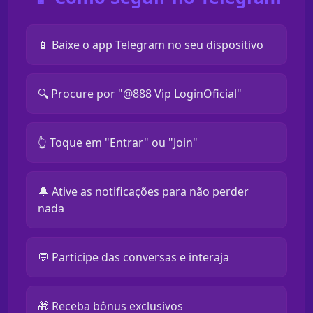
📱 Baixe o app Telegram no seu dispositivo
🔍 Procure por "@888 Vip LoginOficial"
👆 Toque em "Entrar" ou "Join"
🔔 Ative as notificações para não perder
nada
💬 Participe das conversas e interaja
🎁 Receba bônus exclusivos