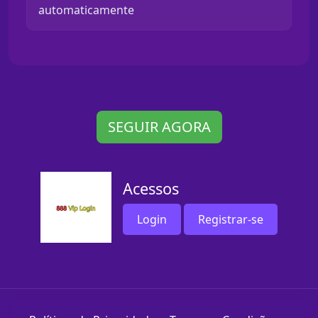
automaticamente
SEGUIR AGORA
Acessos
Login
Registrar-se