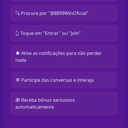
🔍 Procure por "@8899WinOficial"
👆 Toque em "Entrar" ou "Join"
🔔 Ative as notificações para não perder
nada
💬 Participe das conversas e interaja
🎁 Receba bônus exclusivos
automaticamente