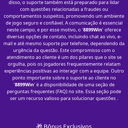
disso, o suporte também está preparado para lidar
com questões relacionadas a fraudes ou
comportamentos suspeitos, promovendo um ambiente
de jogo seguro e confiável. A comunicação é essencial
neste campo, e por esse motivo, o '
8899Win
' oferece
diversas opções de contato, incluindo chat ao vivo, e-
mail e até mesmo suporte por telefone, dependendo da
urgência da questão. Este compromisso com o
atendimento ao cliente é um dos pilares que o site se
orgulha, pois os jogadores frequentemente relatam
experiências positivas ao interagir com a equipe. Outro
ponto importante sobre o suporte ao cliente no
'
8899Win
' é a disponibilidade de uma seção de
perguntas frequentes (FAQ) no site. Essa seção pode
ser um recurso valioso para solucionar questões .
🎁 Bônus Exclusivos