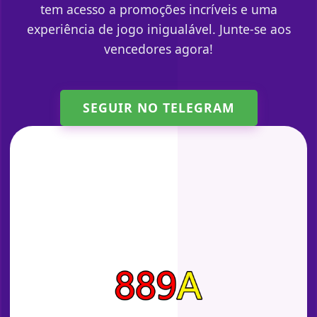
tem acesso a promoções incríveis e uma
experiência de jogo inigualável. Junte-se aos
vencedores agora!
SEGUIR NO TELEGRAM