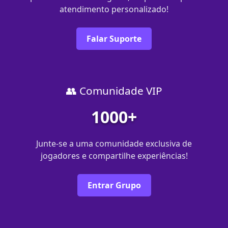
atendimento personalizado!
Falar Suporte
👥 Comunidade VIP
1000+
Junte-se a uma comunidade exclusiva de
jogadores e compartilhe experiências!
Entrar Grupo