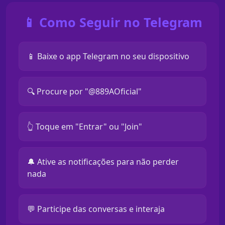
📱 Como Seguir no Telegram
📱 Baixe o app Telegram no seu dispositivo
🔍 Procure por "@889AOficial"
👆 Toque em "Entrar" ou "Join"
🔔 Ative as notificações para não perder
nada
💬 Participe das conversas e interaja