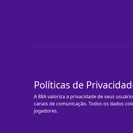
Políticas de Privacida
A 88A valoriza a privacidade de seus usuár
canais de comunicação. Todos os dados cole
jogadores.