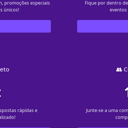
m, promoções especiais
Fique por dentro d
s únicos!
eventos
reto
👥 
t
espostas rápidas e
Junte-se a uma com
lizado!
compa