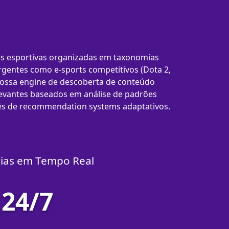
as esportivas organizadas em taxonomias
ergentes como e-sports competitivos (Dota 2,
 Nossa engine de descoberta de conteúdo
levantes baseados em análise de padrões
avés de recommendation systems adaptativos.
cias em Tempo Real
24/7