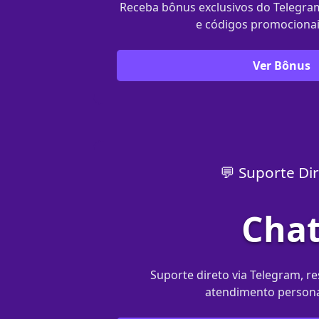
Receba bônus exclusivos do Telegra
e códigos promocionai
Ver Bônus
💬 Suporte Di
Cha
Suporte direto via Telegram, r
atendimento persona