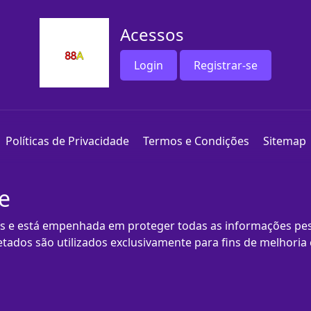
Acessos
Login
Registrar-se
Políticas de Privacidade
Termos e Condições
Sitemap
de
ios e está empenhada em proteger todas as informações pe
tados são utilizados exclusivamente para fins de melhoria