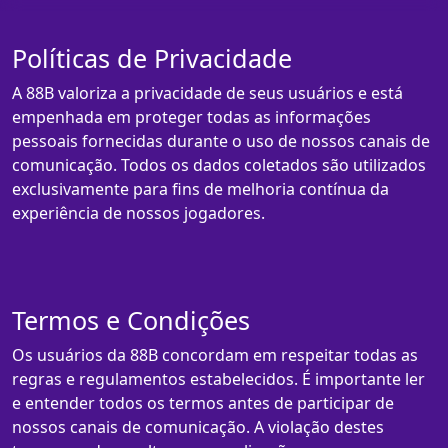
Políticas de Privacidade
A 88B valoriza a privacidade de seus usuários e está
empenhada em proteger todas as informações
pessoais fornecidas durante o uso de nossos canais de
comunicação. Todos os dados coletados são utilizados
exclusivamente para fins de melhoria contínua da
experiência de nossos jogadores.
Termos e Condições
Os usuários da 88B concordam em respeitar todas as
regras e regulamentos estabelecidos. É importante ler
e entender todos os termos antes de participar de
nossos canais de comunicação. A violação destes