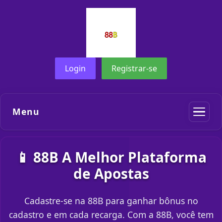
Login
Registrar-se
Menu
📱 88B A Melhor Plataforma
de Apostas
Cadastre-se na 88B para ganhar bônus no
cadastro e em cada recarga. Com a 88B, você tem