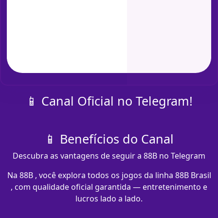
📱 Canal Oficial no Telegram!
📱 Benefícios do Canal
Descubra as vantagens de seguir a 88B no Telegram
Na 88B , você explora todos os jogos da linha 88B Brasil
, com qualidade oficial garantida — entretenimento e
lucros lado a lado.