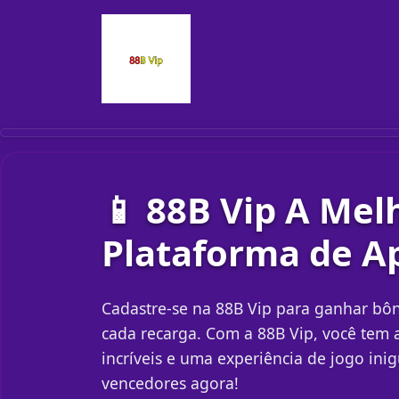
📱 88B Vip A Mel
Plataforma de A
Cadastre-se na 88B Vip para ganhar bô
cada recarga. Com a 88B Vip, você tem
incríveis e uma experiência de jogo inig
vencedores agora!