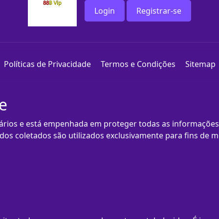
Login
Registrar-se
Políticas de Privacidade
Termos e Condições
Sitemap
de
suários e está empenhada em proteger todas as informações
os coletados são utilizados exclusivamente para fins de m