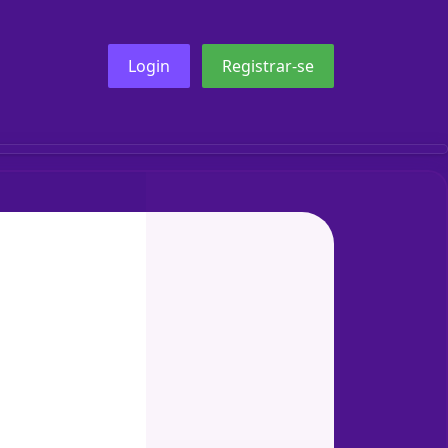
Login
Registrar-se