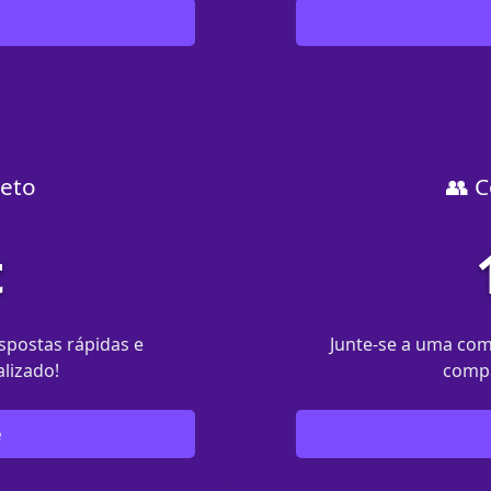
reto
👥 
t
espostas rápidas e
Junte-se a uma com
lizado!
compa
e