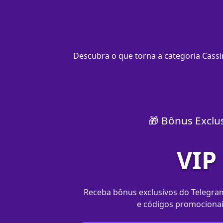
Descubra o que torna a categoria Cassi
🎁 Bônus Exclu
VIP
Receba bônus exclusivos do Telegra
e códigos promocionai