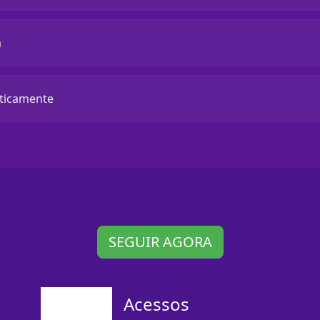
a
aticamente
SEGUIR AGORA
Acessos