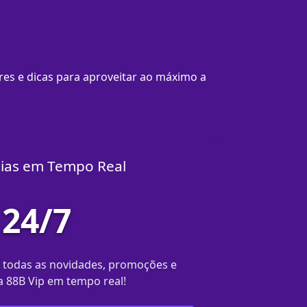
res e dicas para aproveitar ao máximo a
cias em Tempo Real
24/7
e todas as novidades, promoções e
a 88B Vip em tempo real!