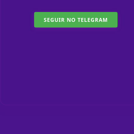
SEGUIR NO TELEGRAM