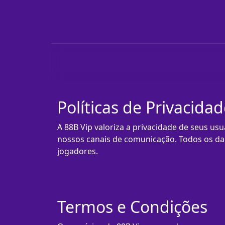
Políticas de Privacida
A 88B Vip valoriza a privacidade de seus u
nossos canais de comunicação. Todos os dad
jogadores.
Termos e Condições