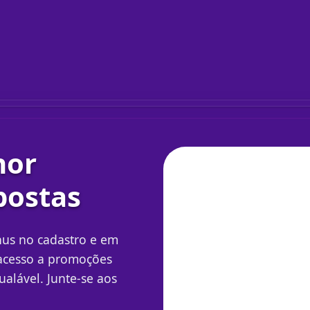
hor
postas
nus no cadastro e em
 acesso a promoções
ualável. Junte-se aos