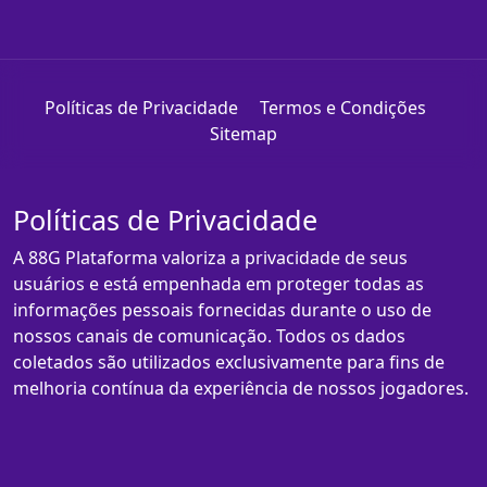
Políticas de Privacidade
Termos e Condições
Sitemap
Políticas de Privacidade
A 88G Plataforma valoriza a privacidade de seus
usuários e está empenhada em proteger todas as
informações pessoais fornecidas durante o uso de
nossos canais de comunicação. Todos os dados
coletados são utilizados exclusivamente para fins de
melhoria contínua da experiência de nossos jogadores.