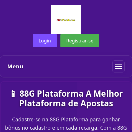
Login
Registrar-se
Menu
📱 88G Plataforma A Melhor
Plataforma de Apostas
Cadastre-se na 88G Plataforma para ganhar
bônus no cadastro e em cada recarga. Com a 88G