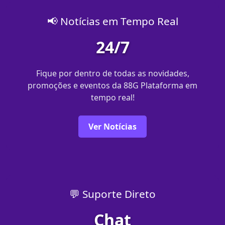
📢 Notícias em Tempo Real
24/7
Fique por dentro de todas as novidades,
promoções e eventos da 88G Plataforma em
tempo real!
Ver Notícias
💬 Suporte Direto
Chat