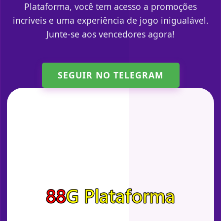
Plataforma, você tem acesso a promoções
incríveis e uma experiência de jogo inigualável.
Junte-se aos vencedores agora!
SEGUIR NO TELEGRAM