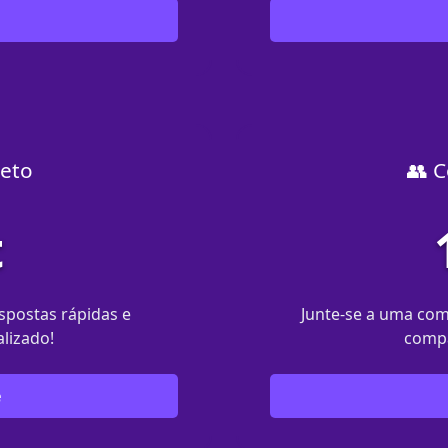
reto
👥 
t
espostas rápidas e
Junte-se a uma com
lizado!
compa
e