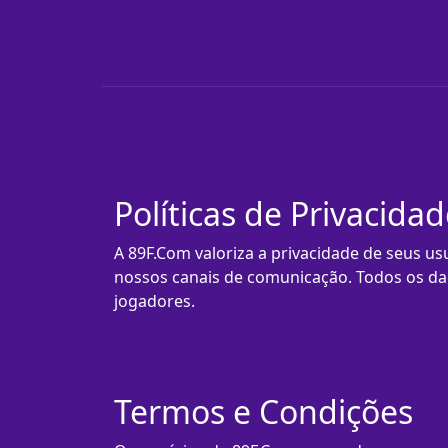
Políticas de Privacida
A 89F.Com valoriza a privacidade de seus u
nossos canais de comunicação. Todos os dad
jogadores.
Termos e Condições