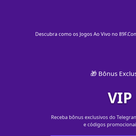
Descubra como os Jogos Ao Vivo no 89F.Com
🎁 Bônus Exclu
VIP
Receba bônus exclusivos do Telegra
e códigos promocionai