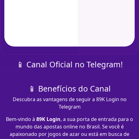
📱 Canal Oficial no Telegram!
📱 Benefícios do Canal
Descubra as vantagens de seguir a 89K Login no
Telegram
Bem-vindo à
89K Login
, a sua porta de entrada para o
mundo das apostas online no Brasil. Se você é
apaixonado por jogos de azar ou está em busca de