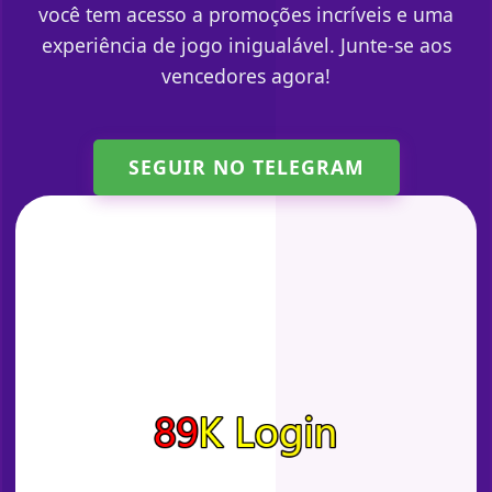
você tem acesso a promoções incríveis e uma
experiência de jogo inigualável. Junte-se aos
vencedores agora!
SEGUIR NO TELEGRAM