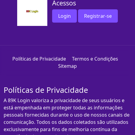
Acessos
Login
Registrar-se
Políticas de Privacidade
Termos e Condições
Sitemap
Políticas de Privacidade
A 89K Login valoriza a privacidade de seus usuários e
está empenhada em proteger todas as informações
pessoais fornecidas durante o uso de nossos canais de
comunicação. Todos os dados coletados são utilizados
exclusivamente para fins de melhoria contínua da