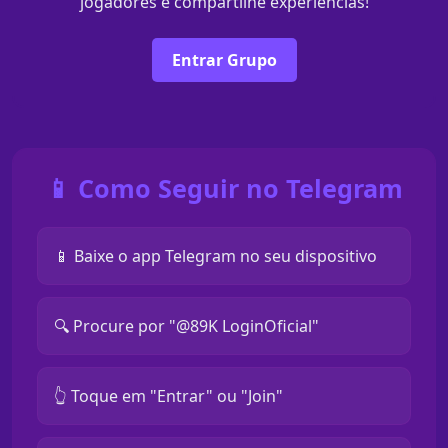
jogadores e compartilhe experiências!
Entrar Grupo
📱 Como Seguir no Telegram
📱 Baixe o app Telegram no seu dispositivo
🔍 Procure por "@89K LoginOficial"
👆 Toque em "Entrar" ou "Join"