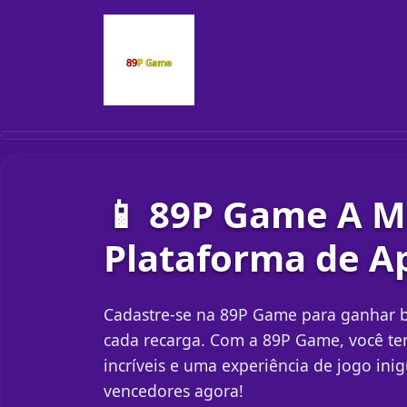
📱 89P Game A M
Plataforma de A
Cadastre-se na 89P Game para ganhar 
cada recarga. Com a 89P Game, você t
incríveis e uma experiência de jogo inig
vencedores agora!