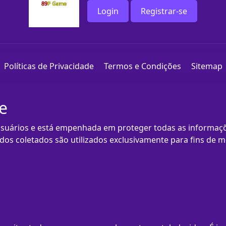
Login
Registrar-se
Políticas de Privacidade
Termos e Condições
Sitemap
de
 usuários e está empenhada em proteger todas as informaçõ
os coletados são utilizados exclusivamente para fins de m