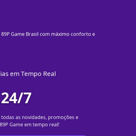
 da 89P Game Brasil com máximo conforto e
cias em Tempo Real
24/7
e todas as novidades, promoções e
 89P Game em tempo real!