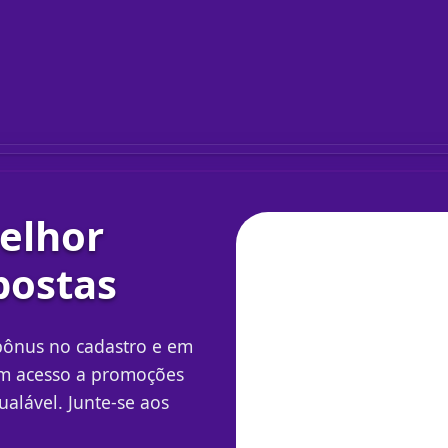
elhor
postas
bônus no cadastro e em
em acesso a promoções
ualável. Junte-se aos