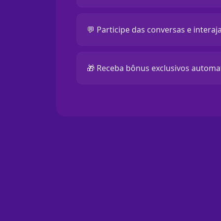
💬 Participe das conversas e interaj
🎁 Receba bônus exclusivos autom