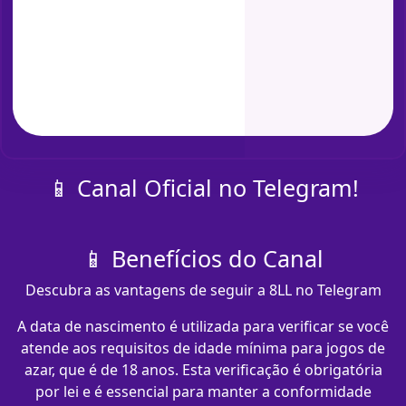
📱 Canal Oficial no Telegram!
📱 Benefícios do Canal
Descubra as vantagens de seguir a 8LL no Telegram
A data de nascimento é utilizada para verificar se você
atende aos requisitos de idade mínima para jogos de
azar, que é de 18 anos. Esta verificação é obrigatória
por lei e é essencial para manter a conformidade