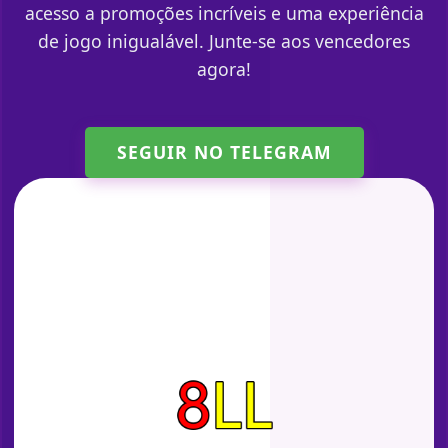
acesso a promoções incríveis e uma experiência
de jogo inigualável. Junte-se aos vencedores
agora!
SEGUIR NO TELEGRAM