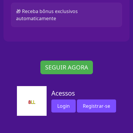
🎁 Receba bônus exclusivos
automaticamente
SEGUIR AGORA
Acessos
Login
Registrar-se