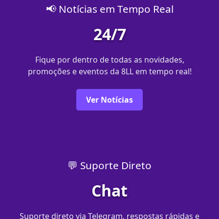
📢 Notícias em Tempo Real
24/7
Fique por dentro de todas as novidades,
promoções e eventos da 8LL em tempo real!
Ver Notícias
💬 Suporte Direto
Chat
Suporte direto via Telegram, respostas rápidas e