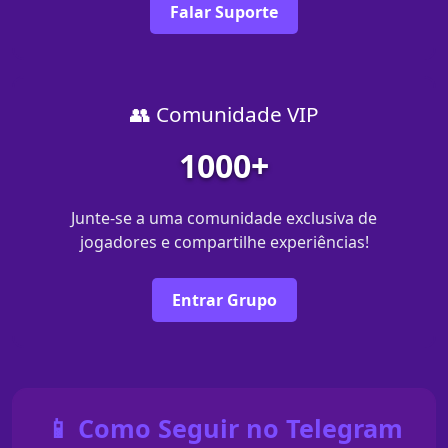
Falar Suporte
👥 Comunidade VIP
1000+
Junte-se a uma comunidade exclusiva de
jogadores e compartilhe experiências!
Entrar Grupo
📱 Como Seguir no Telegram