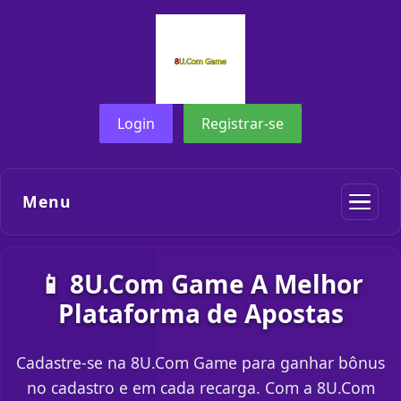
Login
Registrar-se
Menu
📱 8U.Com Game A Melhor
Plataforma de Apostas
Cadastre-se na 8U.Com Game para ganhar bônus
no cadastro e em cada recarga. Com a 8U.Com