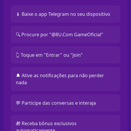
📱 Baixe o app Telegram no seu dispositivo
🔍 Procure por "@8U.Com GameOficial"
👆 Toque em "Entrar" ou "Join"
🔔 Ative as notificações para não perder
nada
💬 Participe das conversas e interaja
🎁 Receba bônus exclusivos
automaticamente