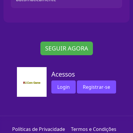
SEGUIR AGORA
Acessos
Login
Registrar-se
Políticas de Privacidade
Termos e Condições