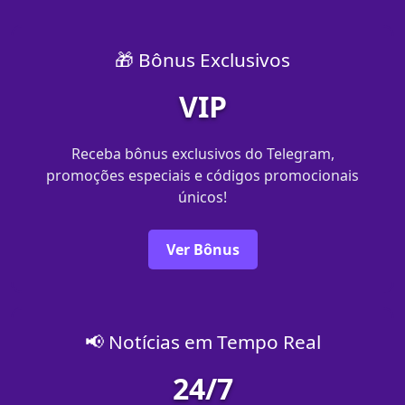
🎁 Bônus Exclusivos
VIP
Receba bônus exclusivos do Telegram,
promoções especiais e códigos promocionais
únicos!
Ver Bônus
📢 Notícias em Tempo Real
24/7