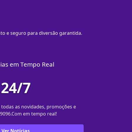
to e seguro para diversão garantida.
cias em Tempo Real
24/7
e todas as novidades, promoções e
 9096.Com em tempo real!
Ver Notícias