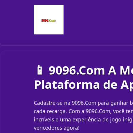
📱 9096.Com A M
Plataforma de A
Cadastre-se na 9096.Com para ganhar 
cada recarga. Com a 9096.Com, você t
incríveis e uma experiência de jogo inig
vencedores agora!