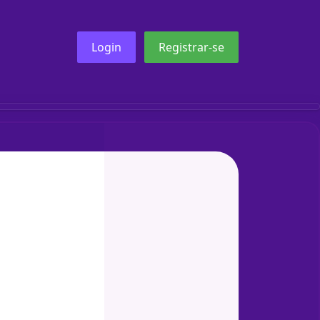
Login
Registrar-se