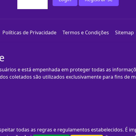
Políticas de Privacidade
Termos e Condições
Sitemap
de
usuários e está empenhada em proteger todas as informaçõ
os coletados são utilizados exclusivamente para fins de m
eitar todas as regras e regulamentos estabelecidos. É imp