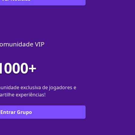
Comunidade VIP
1000+
unidade exclusiva de jogadores e
rtilhe experiências!
Entrar Grupo