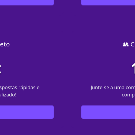
reto
👥 
t
espostas rápidas e
Junte-se a uma com
lizado!
compa
e