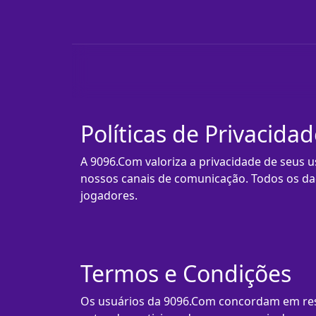
Políticas de Privacida
A 9096.Com valoriza a privacidade de seus 
nossos canais de comunicação. Todos os dad
jogadores.
Termos e Condições
Os usuários da 9096.Com concordam em resp