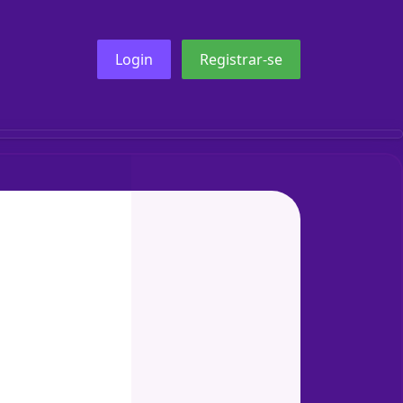
Login
Registrar-se