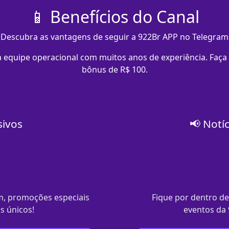
📱 Benefícios do Canal
Descubra as vantagens de seguir a 922Br APP no Telegram
 equipe operacional com muitos anos de experiência. Faç
bônus de R$ 100.
sivos
📢 Notí
m, promoções especiais
Fique por dentro d
s únicos!
eventos da