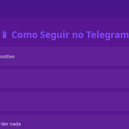
📱 Como Seguir no Telegram
ositivo
erder nada