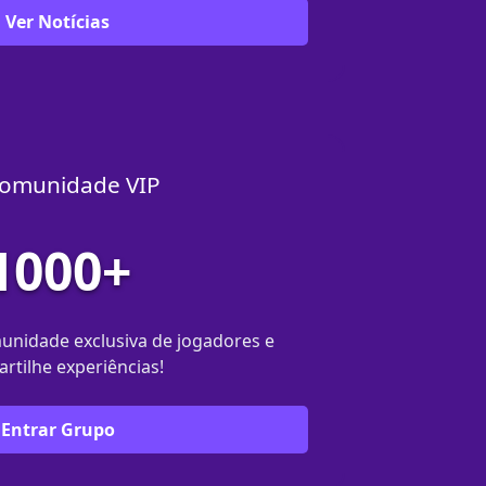
Ver Notícias
Comunidade VIP
1000+
unidade exclusiva de jogadores e
rtilhe experiências!
Entrar Grupo