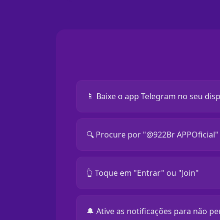
📱 Baixe o app Telegram no seu disp
🔍 Procure por "@922Br APPOficial"
👆 Toque em "Entrar" ou "Join"
🔔 Ative as notificações para não p