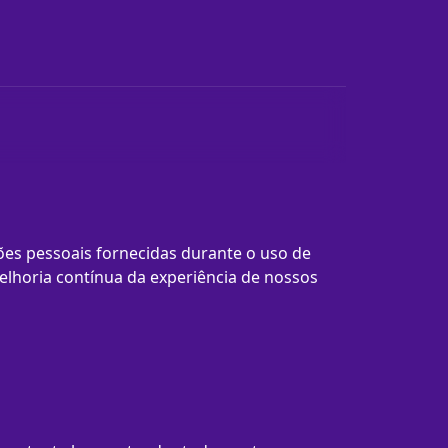
ões pessoais fornecidas durante o uso de
elhoria contínua da experiência de nossos