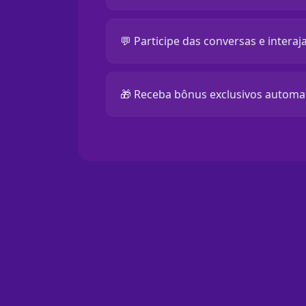
💬 Participe das conversas e interaj
🎁 Receba bônus exclusivos autom