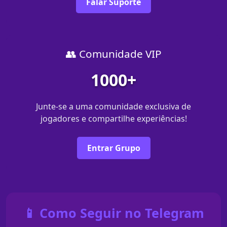
Falar Suporte
👥 Comunidade VIP
1000+
Junte-se a uma comunidade exclusiva de
jogadores e compartilhe experiências!
Entrar Grupo
📱 Como Seguir no Telegram