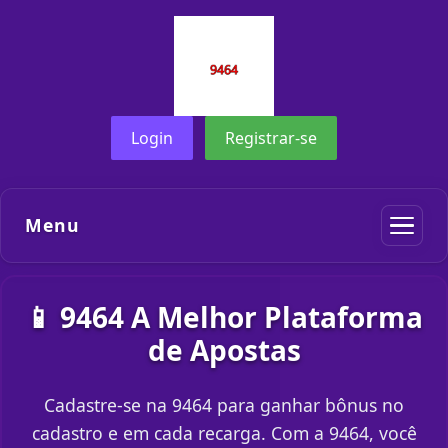
Login
Registrar-se
Menu
📱 9464 A Melhor Plataforma
de Apostas
Cadastre-se na 9464 para ganhar bônus no
cadastro e em cada recarga. Com a 9464, você