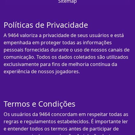
Sitemap
Políticas de Privacidade
A 9464 valoriza a privacidade de seus usuários e está
empenhada em proteger todas as informações
pessoais fornecidas durante o uso de nossos canais de
comunicação. Todos os dados coletados são utilizados
exclusivamente para fins de melhoria contínua da
experiência de nossos jogadores.
Termos e Condições
Os usuários da 9464 concordam em respeitar todas as
regras e regulamentos estabelecidos. É importante ler
e entender todos os termos antes de participar de