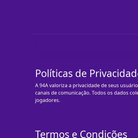
Políticas de Privacida
A 94A valoriza a privacidade de seus usuár
canais de comunicação. Todos os dados cole
jogadores.
Termos e Condições