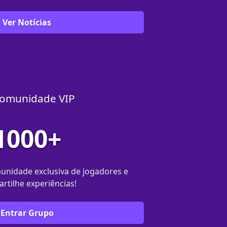
Ver Notícias
Comunidade VIP
1000+
unidade exclusiva de jogadores e
rtilhe experiências!
Entrar Grupo