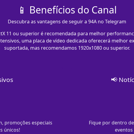
📱 Benefícios do Canal
Descubra as vantagens de seguir a 94A no Telegram
tX 11 ou superior é recomendada para melhor performance 
ntensivos, uma placa de vídeo dedicada oferecerá melhor e
suportada, mas recomendamos 1920x1080 ou superior.
sivos
📢 Notí
m, promoções especiais
Fique por dentro d
s únicos!
eventos