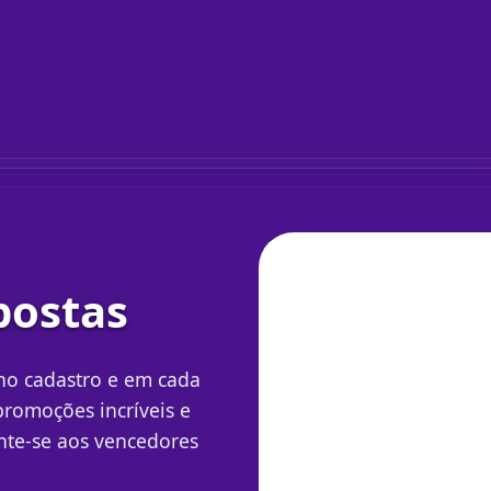
postas
no cadastro e em cada
promoções incríveis e
unte-se aos vencedores