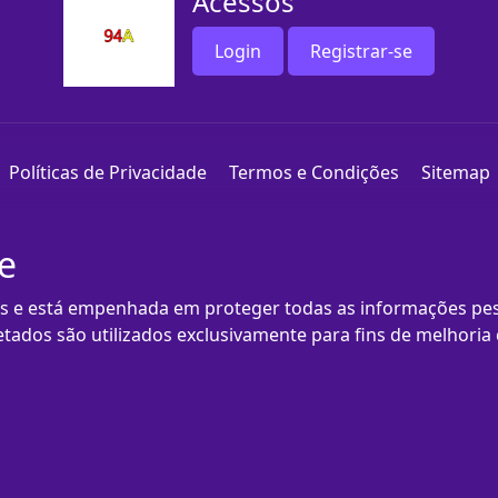
Acessos
Login
Registrar-se
Políticas de Privacidade
Termos e Condições
Sitemap
de
ios e está empenhada em proteger todas as informações pe
tados são utilizados exclusivamente para fins de melhoria