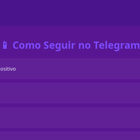
📱 Como Seguir no Telegram
ositivo