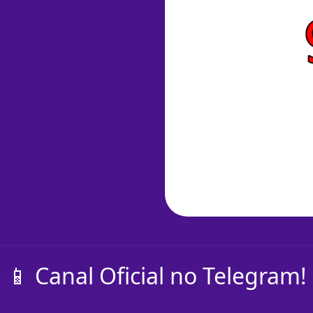
📱 Canal Oficial no Telegram!