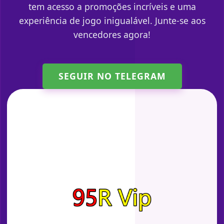
tem acesso a promoções incríveis e uma
experiência de jogo inigualável. Junte-se aos
vencedores agora!
SEGUIR NO TELEGRAM