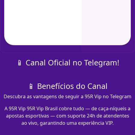
📱 Canal Oficial no Telegram!
📱 Benefícios do Canal
Descubra as vantagens de seguir a 95R Vip no Telegram
A 95R Vip 95R Vip Brasil cobre tudo — de caça-níqueis a
apostas esportivas — com suporte 24h de atendentes
ao vivo, garantindo uma experiência VIP.