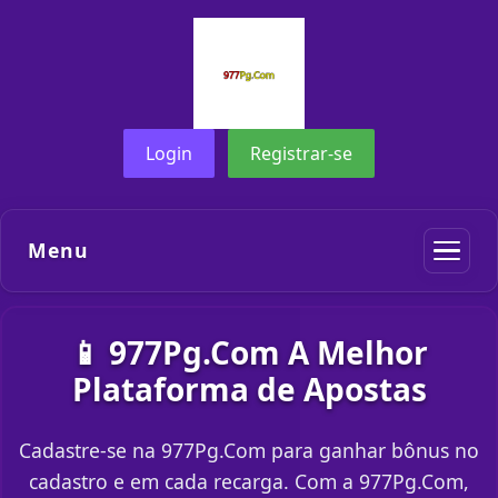
Login
Registrar-se
Menu
📱 977Pg.Com A Melhor
Plataforma de Apostas
Cadastre-se na 977Pg.Com para ganhar bônus no
cadastro e em cada recarga. Com a 977Pg.Com,