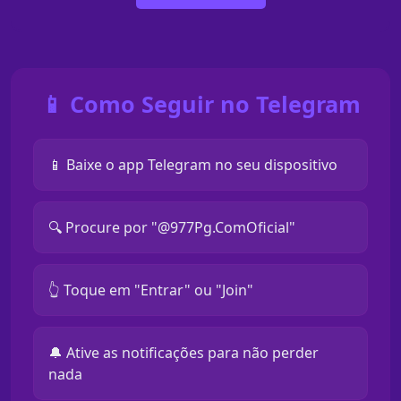
📱 Como Seguir no Telegram
📱 Baixe o app Telegram no seu dispositivo
🔍 Procure por "@977Pg.ComOficial"
👆 Toque em "Entrar" ou "Join"
🔔 Ative as notificações para não perder
nada