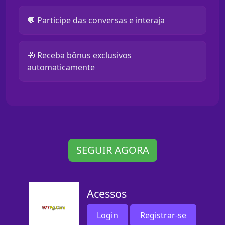
💬 Participe das conversas e interaja
🎁 Receba bônus exclusivos
automaticamente
SEGUIR AGORA
Acessos
Login
Registrar-se