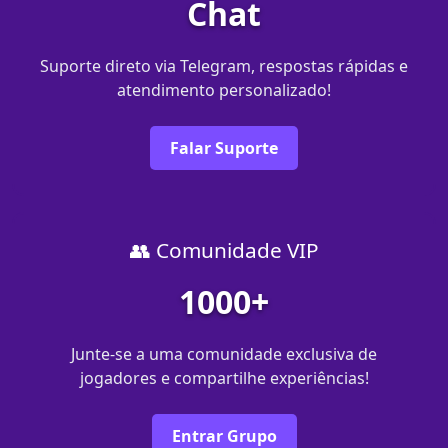
Chat
Suporte direto via Telegram, respostas rápidas e
atendimento personalizado!
Falar Suporte
👥 Comunidade VIP
1000+
Junte-se a uma comunidade exclusiva de
jogadores e compartilhe experiências!
Entrar Grupo